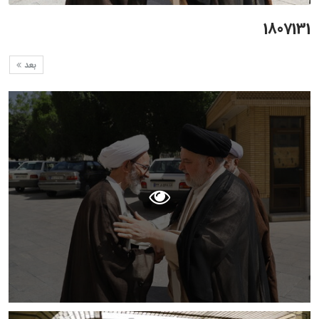
1807131
بعد