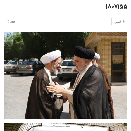
1807155
قبلی
بعد