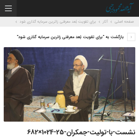
صفحه اصلی
آثار
برای تقویت بُعد معرفتی زائرین سرمایه گذاری شود
بازگشت به "برای تقویت بُعد معرفتی زائرین سرمایه گذاری شود"
نشست-با-تولیت-جمکران-25-1024×682