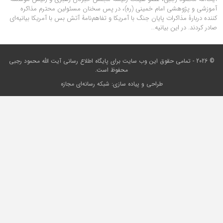
آموزشی و پژوهشی امام خمینی (ره)، در پس سخنان مسئولین محترم مذاکره
کننده دربارۀ مذاکرات پایان جنگ با آمریکا و تفاهم‌نامۀ آتش بس با آمریکا بیانیه‌ای
صادر کردند. در این بیانیه…
© 2026 - تمامی حقوق این وب سایت برای
پایگاه اطلاع رسانی آیت الله محمود رجبی
محفوظ است.
طراحی و پیاده سازی:
شبکه رسانه‌ای مجازه