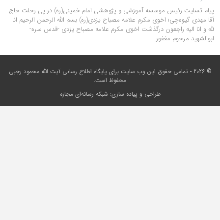
پیام تسلیت رئیس موسسه آموزشی و پژوهشی امام خمینی(ره) در پی رحلت حاج
آقا مهدی گیوه‌چی؛ اخوی مکرم علامه مصباح یزدی(ره) بسم الله الرحمن الرحیم انا
لله و انا الیه راجعون درگذشت اخوی مکرم علامه مصباح یزدی -قدس سره-
ابوالشهيد مرحوم مغفور…
© 2026 - تمامی حقوق این وب سایت برای
پایگاه اطلاع رسانی آیت الله محمود رجبی
محفوظ است.
طراحی و پیاده سازی:
شبکه رسانه‌ای مجازه