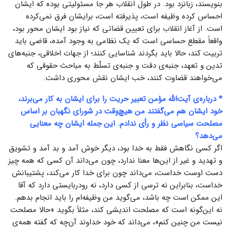
بنویسند، زبانزد بود. در طول انقلاب هر جا مسئولیتی بوده که ایشان
احساس کرده وظیفه است، پذیرفته است، برایشان فرق نمی‌کرده
است. از آغاز انقلاب برای تعیین قضاتی که نیاز بود ایشان محور بود،
واقعاً مقطع حساسی است که یک نظامی به وجود آمده، قاضی باید
تربیت کند، ‌حالا باید بگردند شناسایی کنند؛ از جهات اخلاقی، جنبه‌های
تدین و تعهد، جنبه‌ی دقت‌ و جنبه‌ی تسلّط‌ به مباحث حقوقی که
می‌خواهند قضاوت کنند، خب ایشان نقش محوری داشت.
* درباره‌ی آیت‌الله مؤمن تعبیر حریت را برای ایشان به کار می‌برند،
خود ایشان هم می‌گفتند من هیچ‌وقت در شورای نگهبان بر اساس
مصلحت سیاسی نظر و رأی ندادم. این جمله ایشان چه معنایی
می‌دهد؟
اگر کسی نگاهش فقط به خدا بود، دیگر خوش آمد و بد آمد و تشویق
و تهدید و غیر از این‌ها معنا ندارد، چون می‌داند آن کسی که همه چیز
دست اوست خداست، می‌داند چون برای خدا کار می‌کند، پشتیبانش
خداست، بنابراین نه ترسی از کسی دارد، نه رودربایستی دارد که آقا
این ممکن است چه باشد، می‌گوید من وظیفه‌ام را باید انجام بدهم.
نه این‌گونه است که مصلحت اندیشی کند، مثلاً بگوید «حالا مصلحت
نیست من چنین کنم»، می‌داند که خود خداوند آن‌چه که گفته همه‌ی