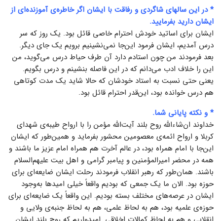
* در این سالهای شاگردی و رفاقت با ایشان اگر خاطره‌ی آموزنده‌ای از
ایشان دارید بفرمایید.
ایشان برای اساتید خودش احترام خاصی قائل بود. یک روز که سر
درس آمدیم، ایشان فرمود این‌جا نمی‌نشینیم برویم یک جای دیگر.
بعد فرمودند من چون استادم دارد آن طرف حیاط درس می‌گوید، من
این را خلاف ادب می‌دانم که در این فاصله بنشینم و درس بگویم.
یعنی حتی نسبت به استاد خودشان که حالا شاید یک مدت کوتاهی
هم درس خوانده بود، این‌قدر احترام قائل بود.
* و نکته پایانی شما.
خداوند ان‌شاءالله روح بلند آیت‌الله مؤمن را با ارواح طیبه‌ی شهدای
کربلا و ارواح ائمه‌ی معصومین محشور بفرماید و همین‌طور که ایشان
این‌جا با امام همراه بود، در عالم آخرت هم همراه امام عزیز ما باشند و
همه در محضر امیرالمؤمنین و پیامبر گرامی و اهل بیت علیهم‌السلام
باشند. همان‌طور که رهبر انقلاب فرمودند رحلت ایشان ضایعه‌ای برای
حوزه بود. الان ما یک جمعی که بودیم واقعاً خیلی امیدها به‌وجود
ایشان در عرصه‌های مختلف بسته بودیم. این واقعاً یک ضایعه‌ای برای
حوزه‌ی علمیه بود، هم به لحاظ علمی، هم به لحاظ جنبه‌ی ولایی و
انقلابی و هم به لحاظ کمالات اخلاقی. امیدواریم که روح بلند ایشان