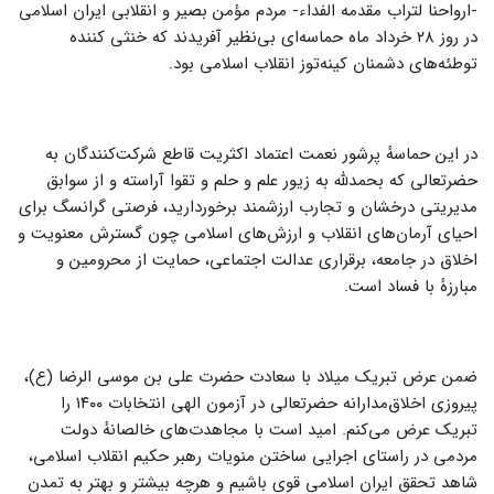
-ارواحنا لتراب مقدمه الفداء- مردم مؤمن بصیر و انقلابی ایران اسلامی
در روز ۲۸ خرداد ماه حماسه‌ای بی‌نظیر آفریدند که خنثی کننده
توطئه‌های دشمنان کینه‌توز انقلاب اسلامی بود.
در این حماسهٔ پرشور نعمت اعتماد اکثریت قاطع شرکت‌کنندگان به
حضرتعالی که بحمدلله به زیور علم و حلم و تقوا آراسته و از سوابق
مدیریتی درخشان و تجارب ارزشمند برخوردارید، فرصتی گرانسگ برای
احیای آرمان‌های انقلاب و ارزش‌های اسلامی چون گسترش معنویت و
اخلاق در جامعه، برقراری عدالت اجتماعی، حمایت از محرومین و
مبارزهٔ با فساد است.
ضمن عرض تبریک میلاد با سعادت حضرت علی بن موسی الرضا (ع)،
پیروزی اخلاق‌مدارانه حضرتعالی در آزمون الهی انتخابات ۱۴۰۰ را
تبریک عرض می‌کنم. امید است با مجاهدت‌های خالصانهٔ دولت
مردمی در راستای اجرایی ساختن منویات رهبر حکیم انقلاب اسلامی،
شاهد تحقق ایران اسلامی قوی باشیم و هرچه بیشتر و بهتر به تمدن