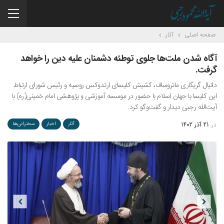
صفحه اصلی
آثار
آگاه شدن ملت‌ها جلوی توطئه دشمنان علیه دین را خواهد
گرفت.
دانیال گریگاری ماتروساف، کشیش کلیسای ارتدوکس روسیه و رئیس شورای ارتباط
این کلیسا با جهان اسلام با حضور در موسسه آموزشی و پژوهشی امام خمینی(ره) با
آیت‌الله رجبی دیدار و گفت‌وگو کرد.
در
21 آذر 1402
آثار
اخبار
سخنرانی‌ها
Previous
Next