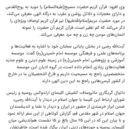
وی افزود: قرآن کریم حضرت مسیح(علیه‌السلام) را موید به روح‌القدس
و دارای معجزات و دلائل روشن و مقرب به درگاه الهی معرفی می‌کند،
در مورد حضرت مریم(سلام‌الله‌علیها) نیز قرآن کریم اوصاف ویژه‌ای را
ذکر می‌کند که کم نظیر است، قرآن کریم آن حضرت را نمونه
انسان‌های مومن چه زن و چه مرد معرفی می‌کند.
آیت‌الله رجبی در بخش پایانی سخنان خود با اشاره به فعالیت‌ها و
برنامه‌های علمی و فرهنگی موسسه امام خمینی(ره) گفت: موسسه
آموزشی و پژوهشی امام خمینی(ره) در زمینه علوم دینی و علوم جدید
فعالیت‌های زیادی انجام داده است، در گروه ادیان این موسسه
متخصصینی راجع به مسیحیت داریم و فارغ التحصیلان ما در خارج
از کشور کرسی‌هایی راجع به این دین الهی دارند.
دانیال گریگاری ماتروساف، کشیش کلیسای ارتدوکس روسیه و رئیس
شورای ارتباط این کلیسا با جهان اسلام در دیدار با آیت‌الله رجبی،
ضمن ابراز خرسندی از حضور در ایران و دیدار با علما و اندیشمندان
جهان اسلام در شهر مقدس قم، گزارش کوتاهی از این سفر ارائه نمود
و با بیان این که در این ۲۵ سال بالغ بر ۱۵ نشست هم‌اندیشی میان
کلیسای روسیه و حوزه‌های دینی ایران برگزار شده است، خاطرنشان