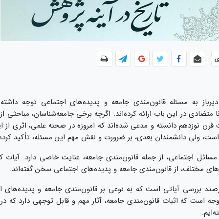
ی
ديرباز به مسئله قانون‏‌مندى جامعه و پديده‌‏هاى اجتماعى توجه داشته و
 متضادى در اين باب ارائه كرده‌‏اند. اگرچه برخى جامعه‌‏شناسان، مباحثى از 
رن نوزدهم دانسته و مدعى شده‏‌اند كه امروزه در صحنه علمى، اثرى از اي
است، ولى دانشمندان بعدى، بر ضرورت و نقش مهم اين مسئله، تأكيد كرده‌‏ا
 مسائل اجتماعى، از جمله قانون‏‌مندى جامعه، عنايت خاصى دارد. آيات كر
هاى مختلف، از قانون‏‌مندى جامعه و پديده‌‏هاى اجتماعى سخن گفته‌‏اند.
رصدد بررسى آياتى است كه به نوعى بر قانون‌‏مندى جامعه و پديده‌‏هاى ا
وجه است كه اثبات قانون‏‌مندى جامعه، آثار مهم و قابل توجهى دارد كه در 
‏‌ايم.