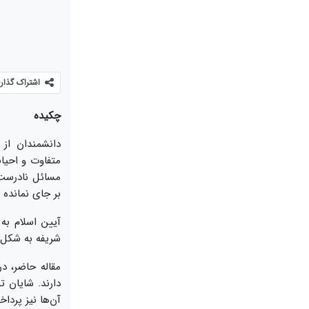
اشتراک گذار
چكيده
دانشمندان از 
متفاوت و احيانا
مسائل نادرست ق
بر جاى نمانده 
آيين اسلام به
شريفه به شكل‌‏
مقاله حاضر، د
دارند. شايان ت
آن‌‏ها نيز پرداخته