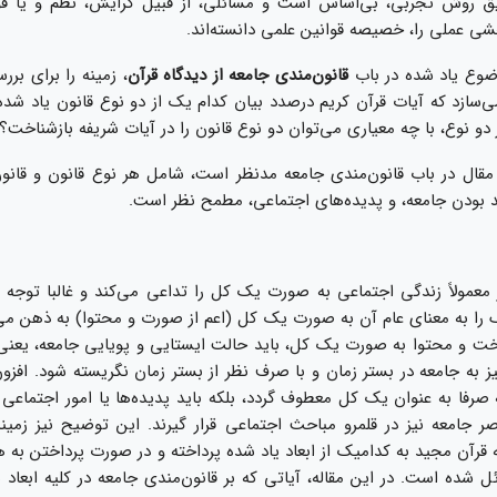
يق روش تجربى، بى‌‏اساس است و مسائلى، از قبيل گرايش، نظم و يا قو
بخشى عملى را، خصيصه قوانين علمی دانسته‌‏اند.
ضوع ياد شده در باب
قانون‌‏مندى جامعه از ديدگاه قرآن
، زمينه را براى بر
‌‏سازد كه آيات قرآن كريم درصدد بيان كدام یک از دو نوع قانون ياد شده 
و نوع، با چه معيارى می‌‏توان دو نوع قانون را در آيات شريفه بازشناخت؟
مقال در باب قانون‌‏مندى جامعه مدنظر است، شامل هر نوع قانون و قانون‌
د بودن جامعه، و پديده‏‌هاى اجتماعى، مطمح نظر است.
ز معمولاً زندگى اجتماعى به صورت يک كل را تداعى مى‏‌كند و غالبا توجه
را به معناى عام آن به صورت يک كل (اعم از صورت و محتوا) به ذهن مى‌‏
اخت و محتوا به صورت‌ یک كل، بايد حالت ايستايى و پويايى جامعه، يعنى 
 به جامعه در بستر زمان و با صرف نظر از بستر زمان نگريسته شود. افزون 
صرفا به عنوان يک كل معطوف گردد، بلكه بايد پديده‌‏ها يا امور اجتماعى ب
ر جامعه نيز در قلمرو مباحث اجتماعى‌ قرار گيرند. اين توضيح نيز زمين
رآن مجيد به‌ کدام‏يک از ابعاد ياد شده پرداخته و در صورت پرداختن به ه
 شده است. در اين مقاله، آياتى كه بر قانون‌‏مندى جامعه در كليه ابعاد 