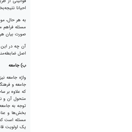
قوانينى از طر
احيانا نتيجه‌‏
به هر حال، مو
مسئله فراهم مى
صورت بيان هر د
آن چه در اين 
اصل ضابطه‌‏من
ب) جامعه
واژه جامعه ني
جامعه و فرهنگ 
كه علاوه بر س
متحول آن و نيز
توجه به جامعه 
بخش‏‌ها و عناص
مسئله است كه ق
يک اولويت قائل