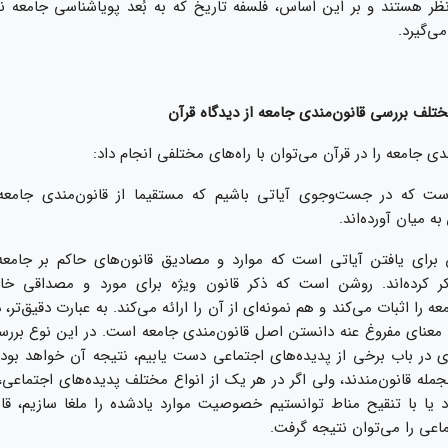
نظر هستند و بر اين اساس، فلسفه تاريخ كه به بُعد‌ پوياشناسى جامعه نظ
ى‌‏گيرد.
دى جامعه را در قرآن مى‏‌توان با راه‏‌هاى مختلفى انجام داد:
 كه در جست‏‌وجوى آياتى باشيم كه مستقيما از قانون‏‌مندى جامعه 
 ميان آورده‌‏اند.
راى يافتن آياتى است كه موارد و مصاديق قانون‌‏هاى حاكم بر جامعه 
كر كرده‌‏اند. روشن است كه ذكر قانون ويژه براى مورد و‌ مصداقى 
ه را اثبات مى‌‏كند و هم نمونه‌‏اى از آن را ارائه مى‌‏كند. به عبارت دقيق‌‏تر،
معناى مفروغ عنه دانستن اصل قانون‏‌مندى جامعه است. در اين نوع بررسى
 در باب برخى از پديده‌‏هاى اجتماعى دست يابيم، نتيجه آن خواهد بود ك
مله قانون‌‏مندند، ولى اگر در هر يک از انواع مختلف پدیده‏‌هاى اجتماعى، ق
يا با تنقيح مناط توانستيم خصوصيت موارد يادشده را ملغا سازيم، قانو
ماعى را مى‌‏توان نتيجه گرفت.