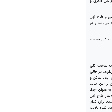
انين آمارى و
رسى و طرح اين
مى‏‌باشد و در
‏مندى بوده و
 به ساخت كلى
آورد، در حالى
ابعاد ساكن و
بر اين، نبايد
ه عنوان اجزا،
ه‌ساز طرح اين
مه، براى كدام
ياد شده دلالت