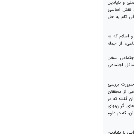
صلى و بنيادين
ى، نقش اساسى
ى تام به حل
 اسلام كه به
عى، از جمله
 اجتماعى سخن
سائل اجتماعى
 ضرورت بررسى
خى از محققان
ان گفت كه در
ى گران‏‌بهاى
ن، كه در علوم
ايى
يا
بنيادين