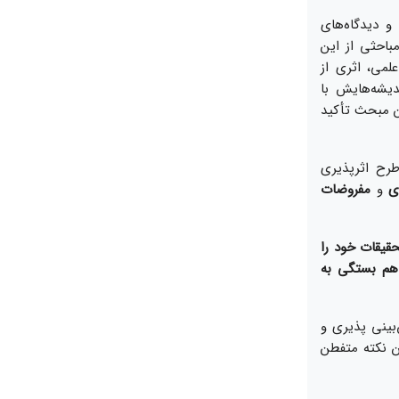
و ديدگاه‏‌هاى
باحثى از اين
لمى، اثرى از
يشه‌‏هايش با
ن مبحث تأكيد
رح اثرپذيرى
ى
و
مفروضات
حقيقات خود را
 هم بستگى به
بينى پذيرى و
ن نكته متفطن