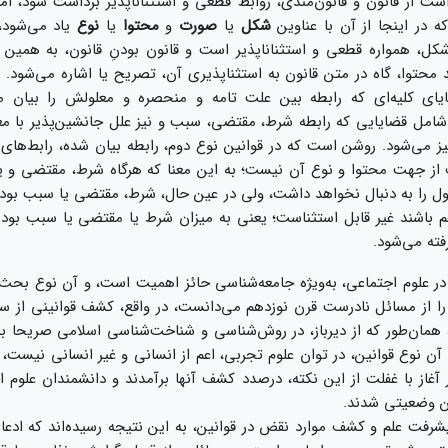
ت از قانون و قانون‏‌مندى، روابط قطعى و استثناناپذير برداشت شود، اما
كه در اين‏جا از آن با عناوين
شكل
يا
صورت
و
محتوا
يا
نوع
ياد مى‏‌شود،
 شكل، همواره قطعى و استثناناپذير است و قانون بودنِ قانون، به همين
ُعد محتوا، گاه در متن قانون به استثناپذيرى آن، تصريح يا اشاره مى‌‏شود. ب
ياى كليه‌‏اى كه رابطه بين علت تامه و منحصره و معلولش را بيان مى
 شامل قضايايى كه رابطه شرط، مقتضى، سبب‌‌ و نيز علل جانشين‌‏پذير با معل
نيز مى‌‏شود. روشن است كه در قوانين نوع دوم، رابطه بيان شده، رابط‌ه‏اى ا
ف از جهت محتوا و نوع آن نيست؛ به اين معنا كه هرگاه شرط، مقتضى و
لول را به دنبال نخواهد داشت، ولى در عين حال، شرط، مقتضى يا سبب بود
هم باشند غير قابل استثناست؛ يعنى به ميزان شرط يا مقتضى يا سبب بودن،
فته مى‌‏شود.
در علوم اجتماعى، به‌‏ويژه جامعه‌‏شناسى حائز اهميت است، و آن نوع بحث ا
را از مسائل نادرست قرن نوزدهم مى‌‏دانست، در واقع، كشف قوانينى از سن
مان‌طور كه از ديرباز، در روش‏‌شناسى و شناخت‌‏شناسى اسلامى صريحا 
 آن نوع قوانين، در توان علوم تجربى، اعم از انسانى و غير انسانى نيست، 
آغاز با غفلت از اين نكته، درصدد كشف آن‏ها برآمدند و دانشمندان علوم ا
ين وضعيتى شدند.
پيشرفت علم و كشف موارد نقض در قوانين، به اين نتيجه رسيده‏‌اند كه ا