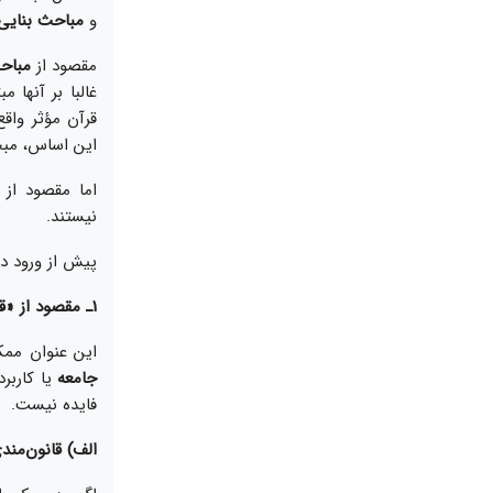
و
مباحث بنايى
مقصود از
مباح
غالبا بر آن‏ه
قرآن مؤثر واق
اين اساس، مبحث
اما مقصود از
نيستند.
پيش از ورود د
1ـ مقصود از «قانون‏‌مندى جامعه»
اين عنوان ممك
جامعه
يا كاربر
فايده نيست.
الف) قانون‌‏مند