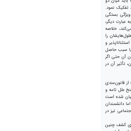
 بايد ميان دو
 تفكيک نمود.
 ويژگى بستگى
ه عبارت ديگر،
‌‏كند، خلاصه
ول‏‌هايشان را
ستثناناپذير و
 يا سبب حاصل
ن آن حتى اگر
 تأثير آن در
ز قانون‏‌مندى
خ علل تامه و
بيان شده است
اما دانشمندان
جتماعى نيز در
دعاى كشف چنين