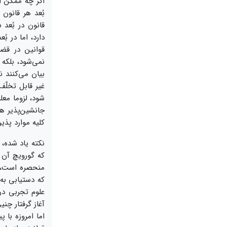
اگر چه ممكن اس
بُعد هر قانون 
قانون در بُعد
دارد، اما در ب
قوانين در قضا
نمى‌‏شود، بلكه
بيان مى‌‏كنند 
غير قابل تخلّ
شود، لزوما مع
جانشين‌‏پذير 
كليه موارد پذير
نكته ياد شده، 
كه گورويچ آن 
منحصره است، ه
كه دست‏يابى به
علوم تجربى در 
آغاز گرفتار چن
اما امروزه با 