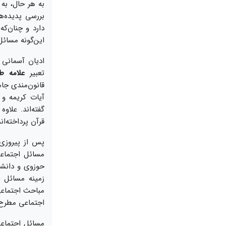
به هر حال، به 
بررسى پديده‌‏
دارد و چنان‏‌كه
اين‏‌گونه مسائل
اديان آسمانى 
تعبير
علامه ط
قانون‌‏مندى جا
آيات كريمه و 
گفته‏‌اند. عل
قرآن پرداخته‌‏اند
پس از پيروزى 
مسائل اجتماعى
حوزوى و دانشگ
زمينه مسائل ا
مباحث اجتماعى 
اجتماعى مطرح 
مسائل اجتماعى 