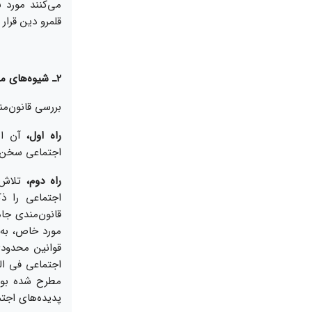
مى‌‏كنند مورد 
قلمرو دين قرار م
2ـ شيوه‌‏هاى مختلف بررسى قانون‌‏مندى جامعه از ديدگاه قرآن
بررسى قانون‏‌من
راه اول،
آن است
اجتماعى سخن به
راه دوم،
تلاش ب
اجتماعى را ذ
قانون‌‏مندى جامع
مورد خاص، به 
قوانين محدودى
اجتماعى فى الج
مطرح شده بود 
پديده‏‌هاى اجت