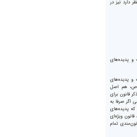
ر دارد نيز در
و پديده‌‏هاى
و پديده‏‌هاى
خاص، هم اصل
 ذكر قانون براى
 اگر صرفا به
ه پديده‏‌هاى
انون ويژه‌‏اى
ن‌‏مندى تمام