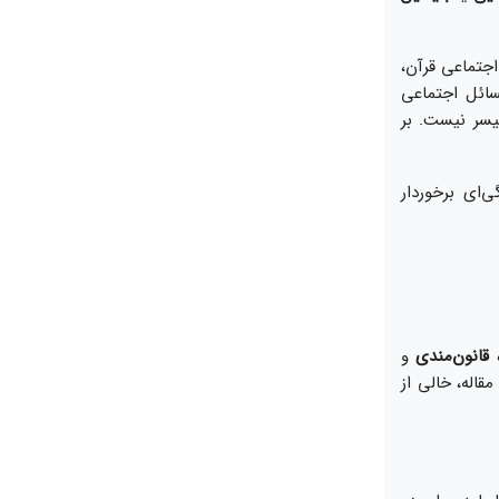
اجتماعى قرآن،
سائل اجتماعى
يسر نيست. بر
‏اى برخوردار
ه
قانون‌‏مندى
و
مقاله، خالى از