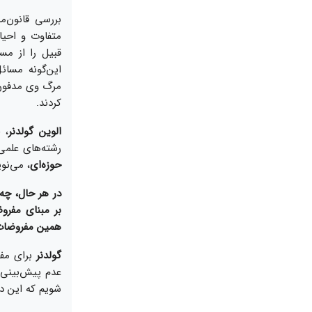
بررسى قانون‌‏م
متفاوت و احيا
قبيل را از مس
اين‏‌گونه مسا
مرگ وى مدفون 
كردند.
الوين گولدنر
، 
رشته‌‏هاى علمى
حوزه‏‌اى
، مى‏‌نو
در هر حال، چه 
بر مبناى مفرو
همين مفروضات دا
گولدنر
براى مفر
عدم پيش‏‌بينى
شويم كه اين دو