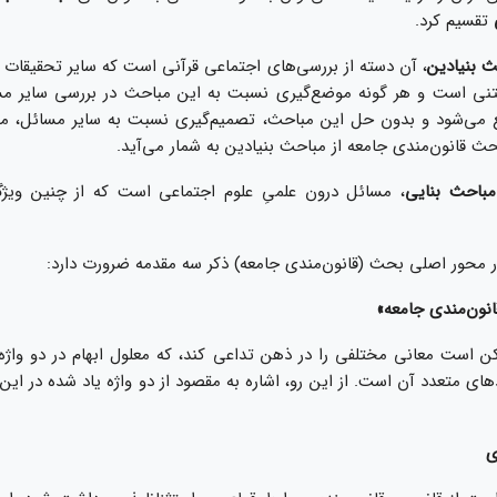
تقسيم كرد.
ث بنيادين
، آن دسته از بررسى‌‏هاى اجتماعى قرآنى است كه ساير تحقيقات 
ا مبتنى است و هر گونه موضع‌‏گيرى نسبت به اين مباحث در بررسى ساير م
ع مى‌‏شود و بدون حل اين مباحث، تصميم‌‏گيرى نسبت به ساير مسائل، م
 قانون‌‏مندى جامعه از مباحث بنيادين به شمار مى‌‏آيد.
مباحث بنايى
، مسائل درون علمىِ علوم اجتماعى است كه از چنين ويژگى‌
ر محور اصلى بحث (قانون‌‏مندى جامعه) ذكر سه مقدمه ضرورت دارد:
ن است معانى مختلفى را در ذهن تداعى كند، كه معلول ابهام در دو واژ
دهاى متعدد آن است. از اين رو، اشاره به مقصود از دو واژه ياد شده در اين 
ى