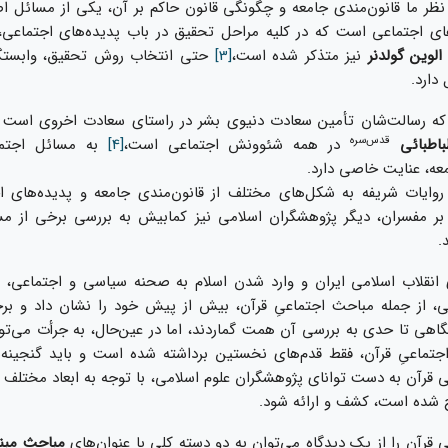
نظر ما قانون‌‏مندى جامعه و چگونگى قانون حاكم بر آن، يكى از مسائل ا
هاى اجتماعى است كه در كليه مراحل تحقيق در باب پديده‌‏هاى اجتماع
الوين گولدنر
نيز متذكر شده است،
[3]
حتى انتخاب روش تحقيق، وابستگ
 دارد.
كه رسالت‌شان تأمين سعادت دنيوى بشر در راستاى سعادت اخروى است و
قدس‌‏سره
باطبائى
در همه شئوونش اجتماعى است،
[4]
به مسائل اجتما
معه، عنايت خاصى دارد.
روايات شريفه به شكل‌هاى مختلف از قانون‌‏مندى جامعه و پديده‏‌هاى
اوه بر مفسران، ديگر پژوهشگران اسلامى‌ نيز كمابيش به بررسى برخى از م
.
انقلاب اسلامى ايران و وارد شدن اسلام به صحنه سياسى و اجتماعى،
، از جمله مباحث اجتماعىِ قرآن، بيش از پيش خود را نشان داد و بر
اهى تا حدى به بررسى آن همت گماردند، اما در عين‌حال، به جرأت مى‌‏تو
جتماعىِ قرآن، فقط قدم‌‏هاى نخستين برداشته شده است و بايد گنجينه‌‏ها
قرآن به دست تواناى پژوهشگران علوم اسلامى، با توجه به ابعاد مختلف آ
شده است، كشف و ارائه شود.
قرآن را از يک ديدگاه مى‏‌توان به دو دسته كلى با عنوان‌‏هاى
مباحث مبن