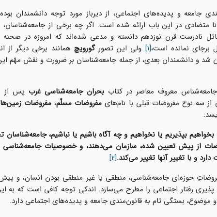
ندى جامعه و پديده‌‏هاى اجتماعى، از ديرباز مورد توجه دانشمندان بوده 
نا متضادى در اين باب ارائه شده است. اگر چه برخى از جامعه‌‏شناسان، م
ائل نادرست قرن نوزدهم دانسته و مدعى شده‌‏اند كه امروزه در صحنه ع
ئل برجاى نمانده است،
[1]
ولى اين تصور
گورويچ
همانند برخى ديگر از اند
شد و دانشمندان بعدى، از جمله جامعه‌‏شناسان بر ضرورت و نقش مهّم اي
جامعه‏‌شناس معروف معاصر در كتاب
بحران جامعه‌‏شناسى غرب
پس از ط
 از سه نوع مفروضات قبلى با نام‏‌هاى
مفروضات مسلّم
،
مفروضات زمين‌ه‏ا
يسد:
بخواهيم بپذيريم يا نخواهيم و چه آگاه باشيم يا نباشيم، جامعه‌‏شناسان ت
ضات از پيش تعيين شده، سازمان مى‌‏دهند، و خصوصيات جامعه‏‌شناسى
رد و با تغيير آن‏ها تغيير مى‌‏كند.
[2]
وضاتِ حوزه‏‌اى جامعه‏‌شناسى، منطقى يا غير منطقى بودن انسان، و پيش‏‌
 پذيرى رفتار اجتماعى را مطرح مى‌‏سازد. اندكى توجه كافى است كه به اي
 موضوع، بستگى تام به قانون‌‏مندى جامعه و پديده‌‏هاى اجتماعى دارد.