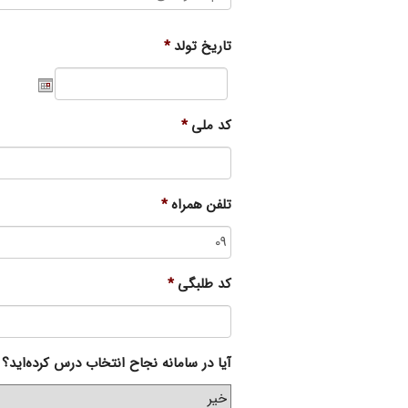
تاریخ تولد
*
Date
ormat:
YYYY
کد ملی
*
slash
MM
slash
تلفن همراه
*
DD
کد طلبگی
*
آیا در سامانه نجاح انتخاب درس کرده‌اید؟