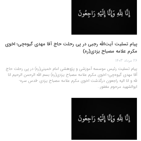
پیام تسلیت آیت‌الله رجبی در پی رحلت حاج آقا مهدی گیوه‌چی؛ اخوی
مکرم علامه مصباح یزدی(ره)
26 مرداد 1403
پیام تسلیت رئیس موسسه آموزشی و پژوهشی امام خمینی(ره) در پی رحلت حاج
آقا مهدی گیوه‌چی؛ اخوی مکرم علامه مصباح یزدی(ره) بسم الله الرحمن الرحیم انا
لله و انا الیه راجعون درگذشت اخوی مکرم علامه مصباح یزدی -قدس سره-
ابوالشهيد مرحوم مغفور…