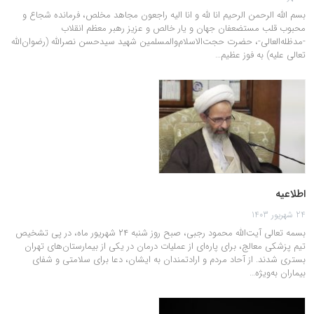
بسم الله الرحمن الرحیم انا لله و انا الیه راجعون مجاهد مخلص، فرمانده شجاع و
محبوب قلب مستضعفان جهان و یار خالص و عزیز رهبر معظم انقلاب
-مدظله‌العالی-، حضرت حجت‌الاسلام‌والمسلمین شهید سیدحسن نصرالله (رضوان‌الله
تعالی علیه) به فوز عظیم…
اطلاعیه
24 شهریور 1403
بسمه تعالی آیت‌الله محمود رجبی، صبح روز شنبه ۲۴ شهریور ماه، در پی تشخیص
تیم پزشکی معالج، برای پاره‌ای از عملیات درمان در یکی از بیمارستان‌های تهران
بستری شدند. از آحاد مردم و ارادتمندان به ایشان، دعا برای سلامتی و شفای
بیماران به‌ویژه…