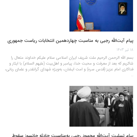
پیام آیت‌الله رجبی به مناسبت چهاردهمین انتخابات ریاست جمهوری
18 تیر 1403
بسم الله الرحمن الرحیم ملت شریف ایران اسلامی سلام علیکم خداوند متعال را
شاکریم که بعد از معرفت و محبت خدا، پیامبر و اهل‌بیت (علیهم السلام) با ایثار و
فداکاری امام عزیز (قدس سره) و امت ایشان، به‌ویژه شهدای گرانقدر و علمای ربانی،
…
پیام تسلیت آیت‌الله محمود رجبی به‌مناسبت حادثه جانسوز سقوط