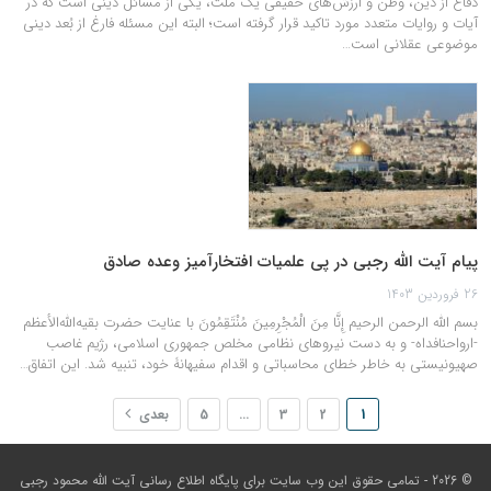
دفاع از دین، وطن و ارزش‌های حقیقی یک ملت، یکی از مسائل دینی است که در
آیات و روایات متعدد مورد تاکید قرار گرفته است؛ البته این مسئله فارغ از بُعد دینی
موضوعی عقلانی است…
پیام آیت الله رجبی در پی علمیات افتخارآمیز وعده صادق
26 فروردین 1403
بسم الله الرحمن الرحیم إِنَّا مِنَ الْمُجْرِمِينَ مُنْتَقِمُونَ با عنایت حضرت بقیه‌الله‌الأعظم
-ارواحنافداه- و به دست نیروهای نظامی مخلص جمهوری اسلامی، رژیم غاصب
صهیونیستی به خاطر خطای محاسباتی و اقدام سفیهانۀ خود، تنبیه شد. این اتفاق…
1
2
3
…
5
بعدی
© 2026 - تمامی حقوق این وب سایت برای
پایگاه اطلاع رسانی آیت الله محمود رجبی