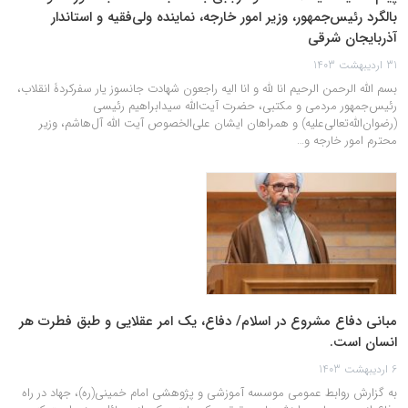
بالگرد رئیس‌جمهور، وزیر امور خارجه، نماینده ولی‌فقیه و استاندار
آذربایجان شرقی
31 اردیبهشت 1403
بسم الله الرحمن الرحیم انا لله و انا الیه راجعون شهادت‌ جانسوز یار سفرکردۀ انقلاب،
رئیس‌جمهور مردمی و مکتبی، حضرت آیت‌الله سیدابراهیم رئیسی
(رضوان‌الله‌تعالی‌علیه) و همراهان ایشان علی‌الخصوص آیت الله آل‌هاشم، وزیر
محترم امور خارجه و…
مبانی دفاع مشروع در اسلام/ دفاع، یک امر عقلایی و طبق فطرت هر
انسان است.
6 اردیبهشت 1403
به گزارش روابط عمومی موسسه آموزشی و پژوهشی امام خمینی(ره)، جهاد در راه