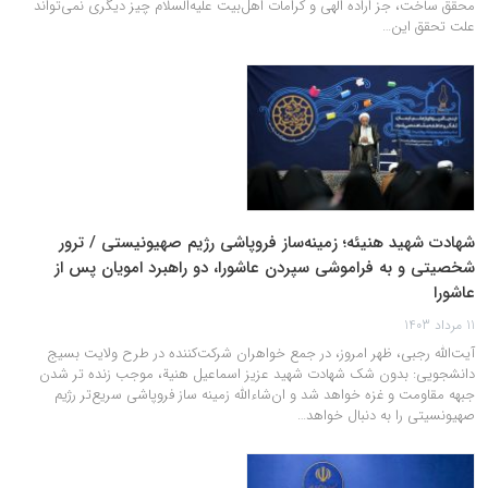
محقق ساخت، جز اراده الهی و کرامات اهل‌بیت علیه‌السلام چیز دیگری نمی‌تواند
علت تحقق این…
شهادت شهید هنیئه؛ زمینه‌ساز فروپاشی رژیم صهیونیستی / ترور
شخصیتی و به فراموشی سپردن عاشورا، دو راهبرد امویان پس از
عاشورا
11 مرداد 1403
آیت‌الله رجبی، ظهر امروز، در جمع خواهران شرکت‌کننده در طرح ولایت بسیج
دانشجویی: بدون شک شهادت شهید عزیز اسماعيل هنية، موجب زنده تر شدن
جبهه مقاومت و غزه خواهد شد و ان‌شاءالله زمینه ساز فروپاشی سریع‌تر رژیم
صهیونسیتی را به دنبال خواهد…