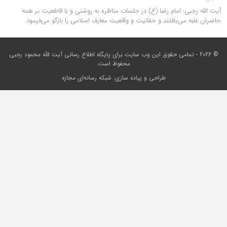
آیت الله رجبی: امام رضا (ع) در جلسات مناظره به روشنی و با قاطعیت بر همه
حاضران غلبه می‌‏‌یافتند و حقانیت و واقعیت معارف اسلامی را بازگو می‏‌فرمود.
© 2026 - تمامی حقوق این وب سایت برای
پایگاه اطلاع رسانی آیت الله محمود رجبی
محفوظ است.
طراحی و پیاده سازی:
شبکه رسانه‌ای مجازه