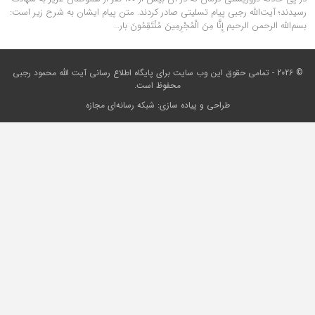
رسیدند؛ آیت‌الله رجبی پیام تسلیتی صادر کردند. متن پیام ایشان به شرح زیر است:
بسم‌الله الرحمن الرحیم إِنَّا مِنَ الْمُجْرِمِينَ مُنْتَقِمُونَ بار…
© 2026 - تمامی حقوق این وب سایت برای
پایگاه اطلاع رسانی آیت الله محمود رجبی
محفوظ است.
طراحی و پیاده سازی:
شبکه رسانه‌ای مجازه