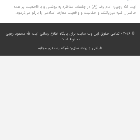
آیت الله رجبی: امام رضا (ع) در جلسات مناظره به روشنی و با قاطعیت بر همه
حاضران غلبه می‌‏‌یافتند و حقانیت و واقعیت معارف اسلامی را بازگو می‏‌فرمود.
© 2026 - تمامی حقوق این وب سایت برای
پایگاه اطلاع رسانی آیت الله محمود رجبی
محفوظ است.
طراحی و پیاده سازی:
شبکه رسانه‌ای مجازه