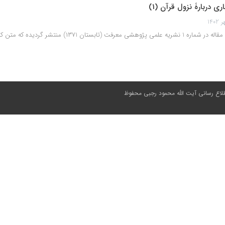
ري دربارۀ نزول قرآن (1)
1 نشریه علمی پژوهشی معرفت (تابستان ۱۳۷1) منتشر گردیده که متن کامل آن منتشر می‌گردد.
طلاع رسانی آیت الله محمود رجبی
محفوظ