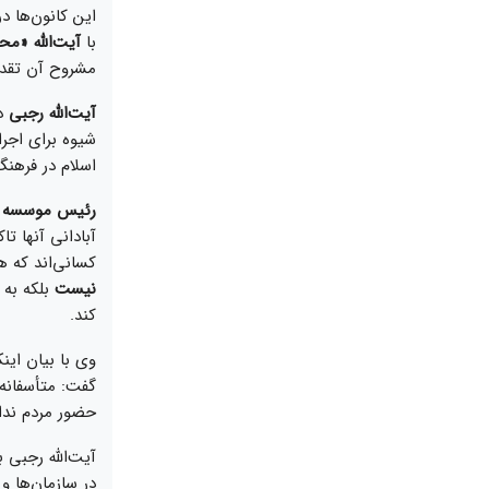
این کانون‌ها د
با
آیت‌الله «م
مشروح آن تقدی
آیت‌الله رجبی
در
شیوه برای اجر
اسلام در فرهن
رئیس موسسه آم
آبادانی آنها ت
کسانی‌اند که ه
نیست
بلکه به 
کند.
وی با بیان این
گفت: متأسفانه،
حضور مردم ندار
آیت‌الله رجبی ب
در سازمان‌ها 