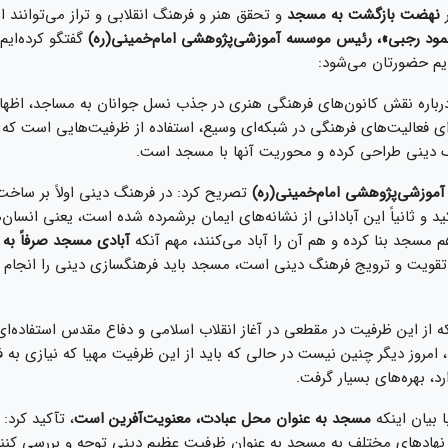
ر
نهضت بازگشت به مسجد
و تحقق هنر و فرهنگ انقلابی و تراز می‌توانند ای
حمود رجبی»، رئیس موسسه آموزشی‌پژوهشی امام‌خمینی(ره)
گفتگو کرده‌ایم
م حضورتان می‌شود:
باره نقش کانون‌های فرهنگی هنری در جذب نسل جوانان به مساجد، اظهار 
ای فعالیت‌های فرهنگی در شبکه‌ای وسیع، استفاده از ظرفیت‌هایی است که
گ دینی طراحی کرده و محوریت آنها با مسجد است.
وزشی‌پژوهشی امام‌خمینی(ره)
تصریح کرد: در فرهنگ دینی اولاً بر ساخ
اکید و ثانیاً این آبادانی از نشانه‌های ایمان برشمرده شده است، یعنی انسا
م مسجد بنا کرده و هم آن را آباد می‌کنند، مهم آنکه
آبادی مسجد صرفاً به ظ
تقویت و ترویج فرهنگ دینی است، مسجد باید فرهنگسازی دینی را انجام دا
که از این ظرفیت در مقطعی در آغاز انقلاب اسلامی و دفاع مقدس استفاده‌ای
 امروز دیگر چنین نیست در حالی که باید از این ظرفیت مهیا که نیازی به ف
د، بهره‌های بسیار گرفت.
ا بیان اینکه
مسجد به عنوان محل عبادت، معنویت‌آفرین است
، تآکید کرد:
و نهادهای مختلف به مسجد به عنوان ظرفیت عظیم دینی توجه و بررسی کنن