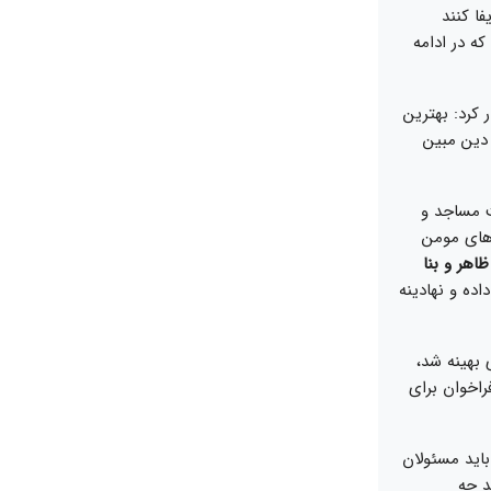
فا کنند
 که در ادامه
کرد: بهترین
 دین مبین
ت مساجد و
ن‌های مومن
اهر و بنا
ده و نهادینه
 بهینه شد،
راخوان برای
 باید مسئولان
د چه