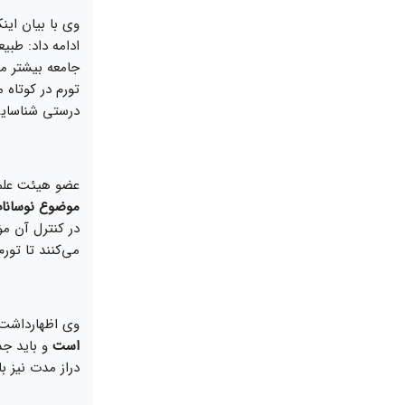
وی با بیان این
ادامه داد: طب
جامعه بیشتر م
تورم در کوتاه 
درستی شناسایی 
عضو هیئت علمی
موضوع نوسانات 
در کنترل آن مؤث
می‌کنند تا تورم 
وی اظهارداشت
است
و باید جد
دراز مدت نیز با