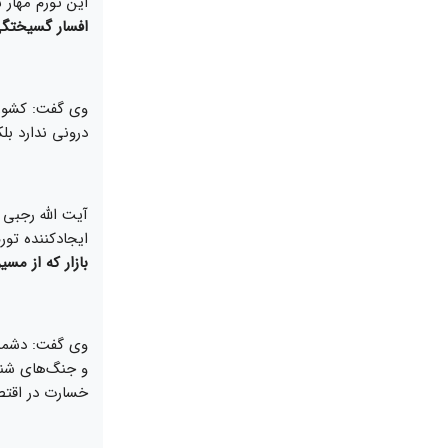
این تورم مهار 
افسار گسیختگی
وی گفت: کشور‌
درونی ندارد بل
آیت الله رجبی 
ایجاد‌کننده تو
بازار که از مس
وی گفت: دشمنان
و جنگ‌های شنا
خسارت در اقتص