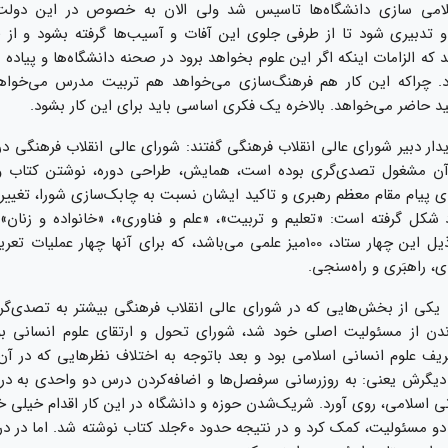
سلامی سازی دانشگاه‌ها تاسیس شد ولی الان به خصوص در این دولت 
تدبیری شود تا از طرفی جلوی این آفات و آسیب‌ها گرفته بشود و از
 که الزامات اینکه اگر این علوم بخواهد برود در صحنه دانشگاه‌ها و پیاد
. چراکه این کار هم فرهنگ‌سازی می‌خواهد هم تربیت مدرس می‌خواه
د حاضر می‌خواهد. بالاخره یک فکری اساسی باید برای این کار بشود.
یدار دبیر شورای عالی انقلاب فرهنگی گفتند: شورای عالی انقلاب فرهنگی در
آن مشغول تصدی‌گری بوده است، همایش، طراحی دوره، نوشتن کتاب و…
ی پیام مقام معظم رهبری و تاکید ایشان نسبت به چابک‌سازی شورا، تغییر
د شکل گرفته است: «تعلیم و تربیت»، «علم و فناوری»، «خانواده و زنان»
اجتماعی» که ذیل این چهار ستاد، 100میز علمی می‌باشد، که برای آنها چهار ع
ردی، راهبَری و راه‌سنجی.
: یکی از بخش‌هایی که در شورای عالی انقلاب فرهنگی بیشتر به تصدی‌گ
اندن از مسئولیت اصلی خود شد، شورای تحول و ارتقای علوم انسانی ب
ریف علوم انسانی اسلامی بود و بعد باتوجه به اختلاف نظرهایی که در آن 
یگرش یعنی: به روزرسانی سرفصل‌ها و اضافه‌کردن درس دو واحدی به در
نی اسلامی، روی آورد. شریک‌شدن حوزه و دانشگاه در این کار اقدام خیلی خ
پیاده‌سازی آن دو مسئولیت، کمک کرد و در نتیجه حدود 60جلد کتاب نوش