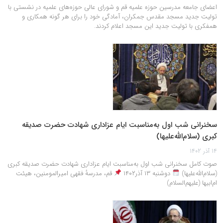
اعضای جامعه مدرسین حوزه علمیه قم و شورای عالی حوزه‌های علمیه در نشستی با
تولیت جدید مسجد مقدس جمکران، آمادگی خود را برای هر گونه همکاری و
همفکری با تولیت جدید این مسجد اعلام کردند.
سخنرانی شب اول به‌مناسبت ایام عزاداری شهادت حضرت صدیقه
کبری (سلام‌الله‌علیها)
14 آذر 1402
صوت کامل سخنرانی شب اول به‌مناسبت ایام عزاداری شهادت حضرت صدیقه کبری
(سلام‌الله‌علیها)
دوشنبه ۱۳ آذر۱۴۰۲
قم، مدرسهٔ فقهی امیرالمومنین، هیئت
ام‌ابیها (علیهم‌السلام)