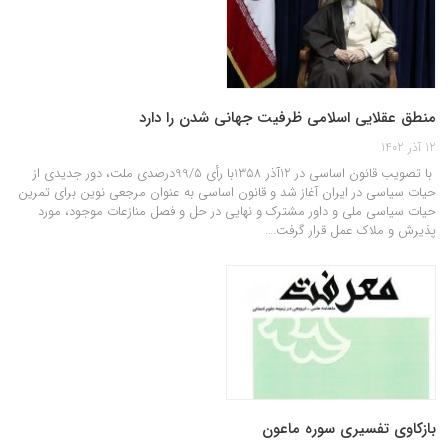
منطق عقلایی اسلامی ظرفیت جهانی شدن را دارد
12 آذر 1402
‌ با تصویب قانون اساسی در 12آذر 1358با رأی 99/5درصدی ملت، دور جدیدی از
حیات سیاسی در ایران آغاز شد و قانون اساسی به عنوان مرجعی نوین برای تمرین
حیات سیاسی ملی و داور مشترک و نهایی در حل و فصل منازعات موجود، مورد
پذیرش و ملاک عمل قرار گرفت.…
بازكاوى تفسيرى سوره ماعون