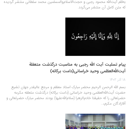
به‌قلم آیت‌الله محمود رجبی و حجت‌الاسلام‌والمسلمین محمد سلطاني منتشر گردیده
که متن کامل آن منتشر می‌گردد.
پیام تسلیت آیت الله رجبی به مناسبت درگذشت متعقلۀ
آیت‌الله‌العظمی وحید خراسانی(دامت برکاته)
18 آذر 1402
بسم الله الرحمن الرحیم محضر مبارک استاد معظم و مرجع عالیقدر جهان تشیع
حضرت آیت‌الله‌العظمی وحید خراسانی (دامت برکاته) درگذشت متعلقه مکرمه
حضرتعالی را که حقیقتا خادم‌الزهرا (سلام‌الله‌علیها) بودند محضر مبارک حضرتعالی و
آقازادگان مکرم،…