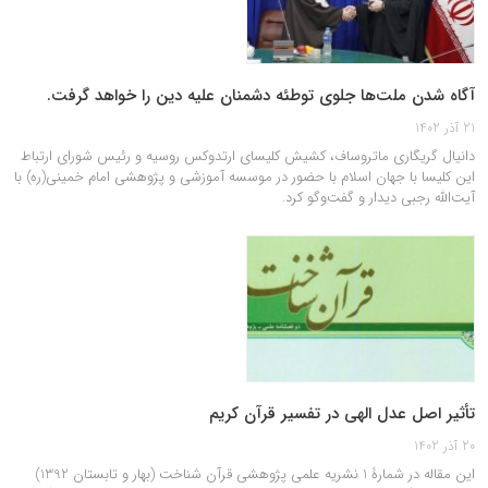
آگاه شدن ملت‌ها جلوی توطئه دشمنان علیه دین را خواهد گرفت.
21 آذر 1402
دانیال گریگاری ماتروساف، کشیش کلیسای ارتدوکس روسیه و رئیس شورای ارتباط
این کلیسا با جهان اسلام با حضور در موسسه آموزشی و پژوهشی امام خمینی(ره) با
آیت‌الله رجبی دیدار و گفت‌وگو کرد.
تأثير اصل عدل الهی در تفسير قرآن كريم
20 آذر 1402
این مقاله در شمارۀ 1 نشریه علمی پژوهشی قرآن شناخت (بهار و تابستان 1392)