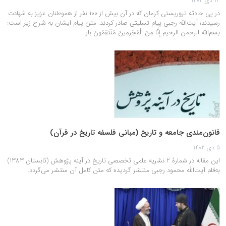
14 دی 1402
در پی حادثه تروریستی کرمان که در آن بیش از ۱۰۰ نفر از هموطنان عزیز به شهادت
رسیدند؛ آیت‌الله رجبی پیام تسلیتی صادر کردند. متن پیام ایشان به شرح زیر است:
بسم‌الله الرحمن الرحیم إِنَّا مِنَ الْمُجْرِمِينَ مُنْتَقِمُونَ بار…
قانون‏‌مندى جامعه و تاريخ (مبانى فلسفه تاريخ در قرآن)
5 دی 1402
این مقاله در شمارۀ 2 نشریه علمی تخصصی تاريخ در آينه پژوهش (تابستان 1383)
به‌قلم آیت‌الله محمود رجبی منتشر گردیده که متن کامل آن منتشر می‌گردد.