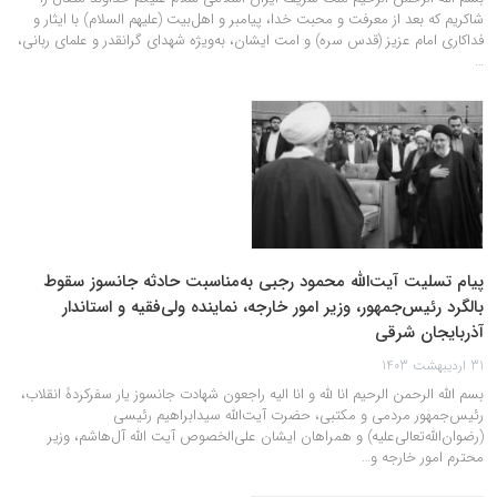
شاکریم که بعد از معرفت و محبت خدا، پیامبر و اهل‌بیت (علیهم السلام) با ایثار و
فداکاری امام عزیز (قدس سره) و امت ایشان، به‌ویژه شهدای گرانقدر و علمای ربانی،
…
پیام تسلیت آیت‌الله محمود رجبی به‌مناسبت حادثه جانسوز سقوط
بالگرد رئیس‌جمهور، وزیر امور خارجه، نماینده ولی‌فقیه و استاندار
آذربایجان شرقی
31 اردیبهشت 1403
بسم الله الرحمن الرحیم انا لله و انا الیه راجعون شهادت‌ جانسوز یار سفرکردۀ انقلاب،
رئیس‌جمهور مردمی و مکتبی، حضرت آیت‌الله سیدابراهیم رئیسی
(رضوان‌الله‌تعالی‌علیه) و همراهان ایشان علی‌الخصوص آیت الله آل‌هاشم، وزیر
محترم امور خارجه و…