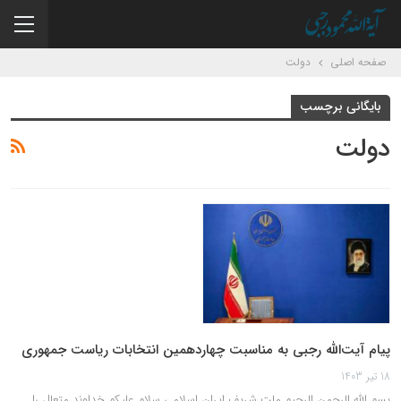
صفحه اصلی
دولت
بایگانی برچسب
دولت
پیام آیت‌الله رجبی به مناسبت چهاردهمین انتخابات ریاست جمهوری
18 تیر 1403
بسم الله الرحمن الرحیم ملت شریف ایران اسلامی سلام علیکم خداوند متعال را