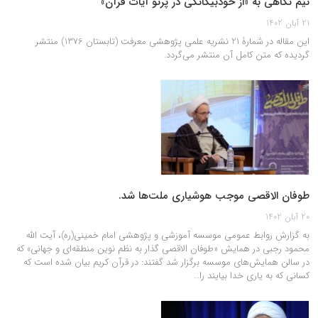
نيم نگاهی به «از خودبيگانگی در پرتو آيات قرآن»
21 آبان 1402
این مقاله در شمارۀ 21 نشریه علمی پژوهشی معرفت (تابستان 1376) منتشر
گردیده که متن کامل آن منتشر می‌گردد.
طوفان الاقصی موجب هوشیاری ملت‌ها شد.
20 آبان 1402
به گزارش روابط عمومی موسسه آموزشی و پژوهشی امام خمینی(ره)، آیت الله
محمود رجبی در همایش «طوفان الاقصی گذار به نظم نوین منطقه‌ای و جهانی» که
در سالن همایش‌های موسسه برگزار شد گفتند: در قرآن کریم بیان شده است که
کسانی که به یاری خدا بیایند را…