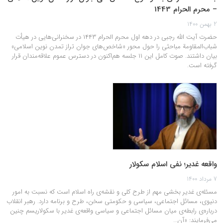
– محرم الحرام 1443
2 بهمن 1400
حضرت آیت الله رجبی در دهه اول محرم الحرام ۱۴۴۳ در سخنرانی‌هایی در هیأت
شباب‌المقاومة مباحثی را حول محور «شاخص‌های جوان تراز تمدن نوین اسلامی»
بیان داشتند. صوت کامل این ۱۱ جلسه هم‌اکنون در دسترس عموم علاقه‌مندان قرار
گرفته است.
واقعه غدیر؛ نفی اسلام سکولار
7 مرداد 1400
مسئله‌ی غدیر بخشی مهم از طرح کلی و نقشه‌ی راه اسلام است که نسبت به امور
دنیوی، مسائل اجتماعی، سیاسی و حکومتی سخن، طرح و برنامه دارد. رهبر انقلاب
درباره‌ی رابطه‌ی میان مسائل اجتماعی و سیاسی واقعه‌ی غدیر با سکولاریسم چنین
می‌فرمایند: «آن…